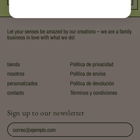
Let your senses be amazed by our creations ~ we are a family
business in love with what we do!
tienda
Política de privacidad
nosotros
Política de envíos
personalizados
Política de devolución
contacto
Términos y condiciones
Sign up to our newsletter
Dirección de correo electrónico